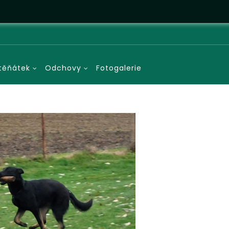
těňátek
Odchovy
Fotogalerie