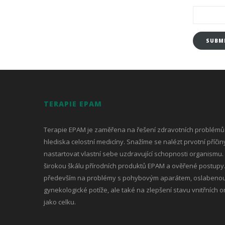
SUBM
TERAPIE EPAM
Terapie EPAM je zaměřena na řešení zdravotních problémů a
hlediska celostní medicíny. Snažíme se nalézt prvotní příčiny
nastartovat vlastní sebe uzdravující schopnosti organismu.
širokou škálu přírodních produktů EPAM a ověřené postup
především na problémy s pohybovým aparátem, oslabenou
gynekologické potíže, ale také na zlepšení stavu vnitřních
jako celku.