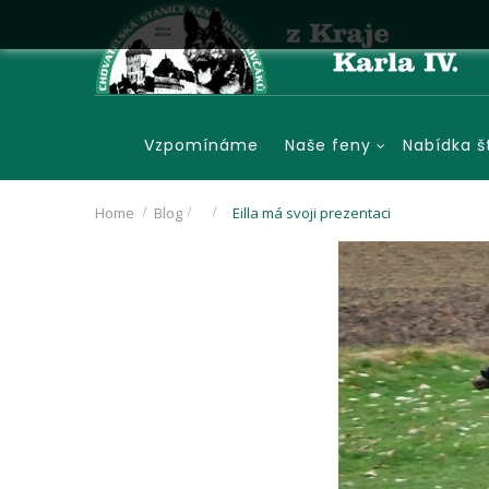
Vzpomínáme
Naše feny
Nabídka š
Home
Blog
>
>
Eilla má svoji prezentaci