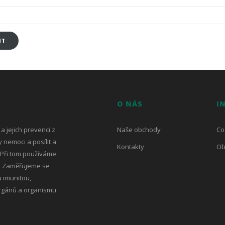
IT
O NÁS
I
 jejich prevenci z
Naše obchody
Co
 nemoci a posílit a
Kontakty
Ob
 Při tom používáme
y. Zaměřujeme se
 imunitou,
 orgánů a organismu