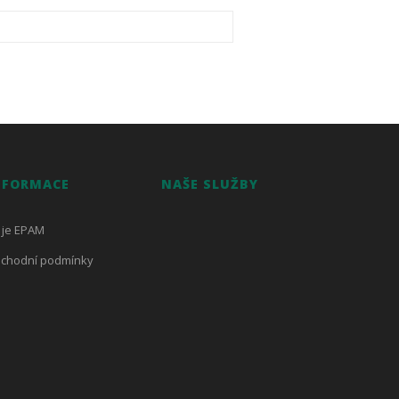
NFORMACE
NAŠE SLUŽBY
 je EPAM
chodní podmínky