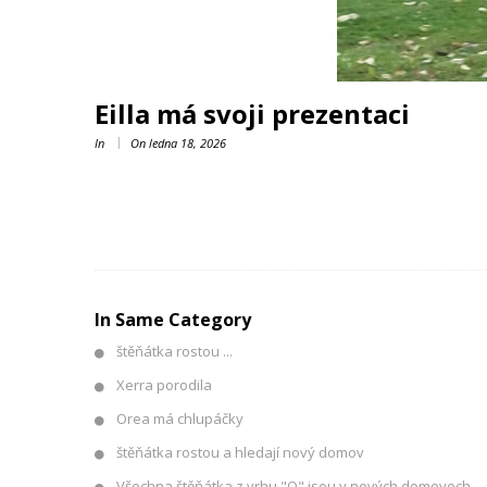
Eilla má svoji prezentaci
In
On
ledna 18, 2026
In Same Category
štěňátka rostou ...
Xerra porodila
Orea má chlupáčky
štěňátka rostou a hledají nový domov
Všechna štěňátka z vrhu "O" jsou v nových domovech